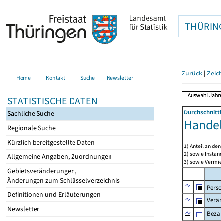
THÜRIN
Zurück
|
Zeic
Home
Kontakt
Suche
Newsletter
STATISTISCHE DATEN
Durchschnitt
Sachliche Suche
Handel
Regionale Suche
Kürzlich bereitgestellte Daten
1) Anteil an d
2) sowie Insta
Allgemeine Angaben, Zuordnungen
3) sowie Vermie
Gebietsveränderungen,
Änderungen zum Schlüsselverzeichnis
Pers
Definitionen und Erläuterungen
Verä
Newsletter
Bezah