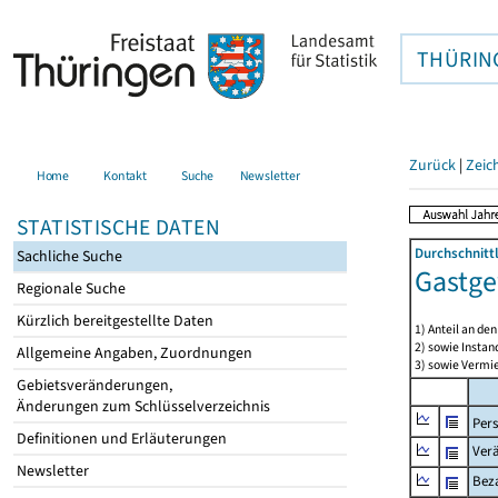
THÜRIN
Zurück
|
Zeic
Home
Kontakt
Suche
Newsletter
STATISTISCHE DATEN
Durchschnitt
Sachliche Suche
Gastge
Regionale Suche
Kürzlich bereitgestellte Daten
1) Anteil an d
2) sowie Insta
Allgemeine Angaben, Zuordnungen
3) sowie Vermie
Gebietsveränderungen,
Änderungen zum Schlüsselverzeichnis
Per
Definitionen und Erläuterungen
Ver
Newsletter
Beza