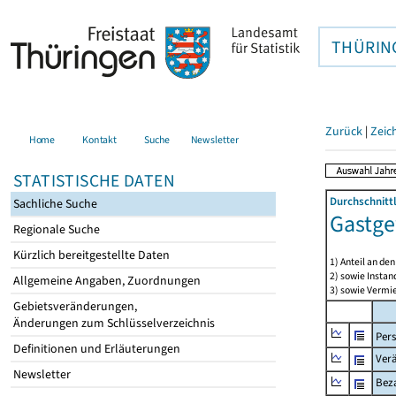
THÜRIN
Zurück
|
Zeic
Home
Kontakt
Suche
Newsletter
STATISTISCHE DATEN
Durchschnitt
Sachliche Suche
Gastge
Regionale Suche
Kürzlich bereitgestellte Daten
1) Anteil an d
2) sowie Insta
Allgemeine Angaben, Zuordnungen
3) sowie Vermie
Gebietsveränderungen,
Änderungen zum Schlüsselverzeichnis
Per
Definitionen und Erläuterungen
Ver
Newsletter
Beza