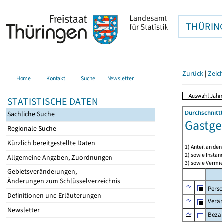
THÜRIN
Zurück
|
Zeic
Home
Kontakt
Suche
Newsletter
STATISTISCHE DATEN
Durchschnitt
Sachliche Suche
Gastge
Regionale Suche
Kürzlich bereitgestellte Daten
1) Anteil an d
2) sowie Insta
Allgemeine Angaben, Zuordnungen
3) sowie Vermie
Gebietsveränderungen,
Änderungen zum Schlüsselverzeichnis
Pers
Definitionen und Erläuterungen
Verä
Newsletter
Bezah