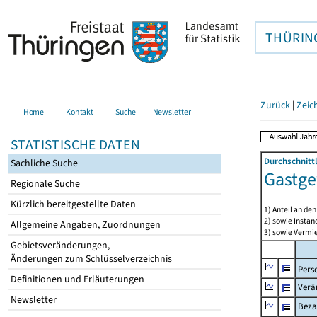
THÜRIN
Zurück
|
Zeic
Home
Kontakt
Suche
Newsletter
STATISTISCHE DATEN
Durchschnitt
Sachliche Suche
Gastge
Regionale Suche
Kürzlich bereitgestellte Daten
1) Anteil an d
2) sowie Insta
Allgemeine Angaben, Zuordnungen
3) sowie Vermie
Gebietsveränderungen,
Änderungen zum Schlüsselverzeichnis
Pers
Definitionen und Erläuterungen
Verä
Newsletter
Beza