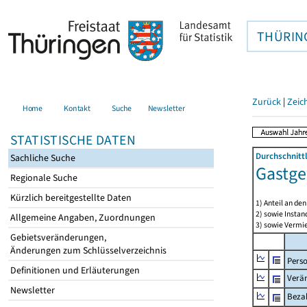
THÜRIN
Zurück
|
Zeic
Home
Kontakt
Suche
Newsletter
STATISTISCHE DATEN
Durchschnitt
Sachliche Suche
Gastge
Regionale Suche
Kürzlich bereitgestellte Daten
1) Anteil an d
2) sowie Insta
Allgemeine Angaben, Zuordnungen
3) sowie Vermie
Gebietsveränderungen,
Änderungen zum Schlüsselverzeichnis
Pers
Definitionen und Erläuterungen
Verä
Newsletter
Bezah