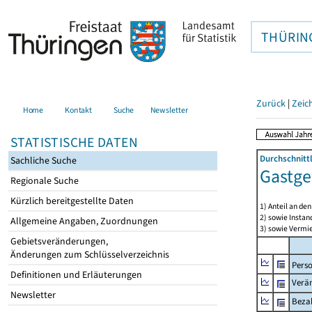
THÜRIN
Zurück
|
Zeic
Home
Kontakt
Suche
Newsletter
STATISTISCHE DATEN
Durchschnitt
Sachliche Suche
Gastge
Regionale Suche
Kürzlich bereitgestellte Daten
1) Anteil an d
2) sowie Insta
Allgemeine Angaben, Zuordnungen
3) sowie Vermie
Gebietsveränderungen,
Änderungen zum Schlüsselverzeichnis
Pers
Definitionen und Erläuterungen
Verä
Newsletter
Bezah