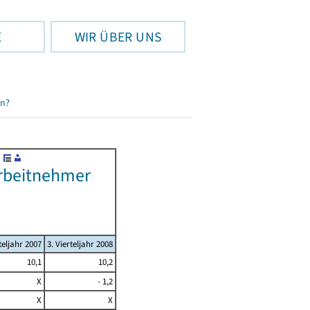
E
WIR ÜBER UNS
en?
Arbeitnehmer
teljahr 2007
3. Vierteljahr 2008
10,1
10,2
X
- 1,2
X
X