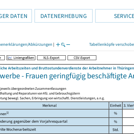
GER DATEN
DATENERHEBUNG
SERVIC
henerklärungen/Abkürzungen
|
Tabellenköpfe verschob
liche Arbeitszeiten und Bruttostundenverdienste der Arbeitnehmer in Thüringen
werbe - Frauen geringfügig beschäftigte 
en jeweils übergeordneten Zusammenfassungen
ndhaltung und Reparaturen von Kfz. und Gebrauchsgütern
tung bewegl. Sachen, Erbringung von wirtschaftl. Dienstleistungen, a.n.g.
Merkmal
Einheit
3. Vier
1)
%
onen
nderung gegenüber dem Vorjahresquartal
%
lte Wochenarbeitszeit
Std.