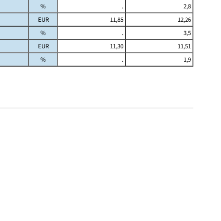
%
.
2,8
EUR
11,85
12,26
%
.
3,5
EUR
11,30
11,51
%
.
1,9