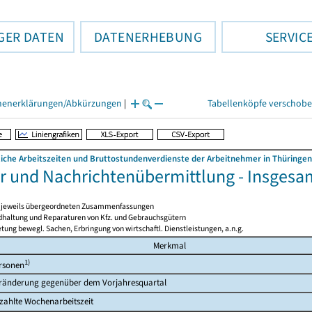
GER DATEN
DATENERHEBUNG
SERVIC
henerklärungen/Abkürzungen
|
Tabellenköpfe verschob
liche Arbeitszeiten und Bruttostundenverdienste der Arbeitnehmer in Thüringen
r und Nachrichtenübermittlung - Insgesam
en jeweils übergeordneten Zusammenfassungen
ndhaltung und Reparaturen von Kfz. und Gebrauchsgütern
tung bewegl. Sachen, Erbringung von wirtschaftl. Dienstleistungen, a.n.g.
Merkmal
1)
rsonen
ränderung gegenüber dem Vorjahresquartal
zahlte Wochenarbeitszeit