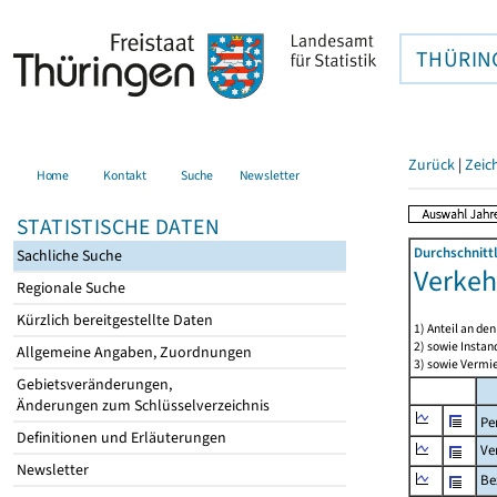
THÜRIN
Zurück
|
Zeic
Home
Kontakt
Suche
Newsletter
STATISTISCHE DATEN
Durchschnitt
Sachliche Suche
Verkeh
Regionale Suche
Kürzlich bereitgestellte Daten
1) Anteil an d
2) sowie Insta
Allgemeine Angaben, Zuordnungen
3) sowie Vermie
Gebietsveränderungen,
Änderungen zum Schlüsselverzeichnis
Pe
Definitionen und Erläuterungen
Ve
Newsletter
Be