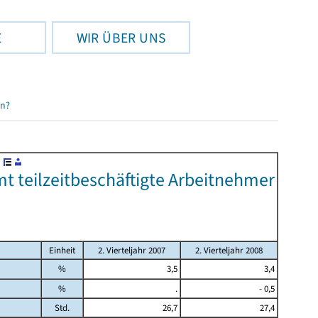
E
WIR ÜBER UNS
en?
t teilzeitbeschäftigte Arbeitnehmer
Einheit
2. Vierteljahr 2007
2. Vierteljahr 2008
%
3,5
3,4
%
.
- 0,5
Std.
26,7
27,4