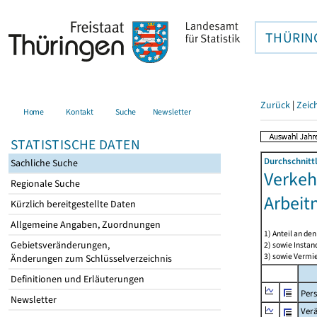
THÜRIN
Zurück
|
Zeic
Home
Kontakt
Suche
Newsletter
STATISTISCHE DATEN
Durchschnitt
Sachliche Suche
Verkeh
Regionale Suche
Arbeit
Kürzlich bereitgestellte Daten
Allgemeine Angaben, Zuordnungen
1) Anteil an d
Gebietsveränderungen,
2) sowie Insta
3) sowie Vermie
Änderungen zum Schlüsselverzeichnis
Definitionen und Erläuterungen
Per
Newsletter
Ver