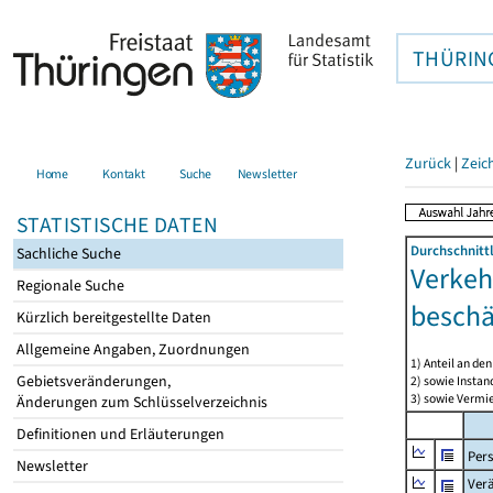
THÜRIN
Zurück
|
Zeic
Home
Kontakt
Suche
Newsletter
STATISTISCHE DATEN
Durchschnitt
Sachliche Suche
Verkeh
Regionale Suche
beschä
Kürzlich bereitgestellte Daten
Allgemeine Angaben, Zuordnungen
1) Anteil an d
Gebietsveränderungen,
2) sowie Insta
3) sowie Vermie
Änderungen zum Schlüsselverzeichnis
Definitionen und Erläuterungen
Per
Newsletter
Ver