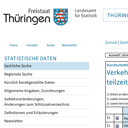
THÜRIN
Zurück
|
Zeic
Home
Kontakt
Suche
Newsletter
STATISTISCHE DATEN
Durchschnitt
Sachliche Suche
Verkeh
Regionale Suche
teilze
Kürzlich bereitgestellte Daten
Allgemeine Angaben, Zuordnungen
1) Anteil an d
Gebietsveränderungen,
2) sowie Insta
3) sowie Vermie
Änderungen zum Schlüsselverzeichnis
Definitionen und Erläuterungen
Pe
Newsletter
Ve