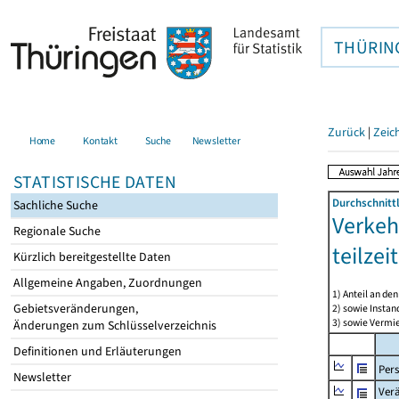
THÜRIN
Zurück
|
Zeic
Home
Kontakt
Suche
Newsletter
STATISTISCHE DATEN
Durchschnitt
Sachliche Suche
Verkeh
Regionale Suche
teilze
Kürzlich bereitgestellte Daten
Allgemeine Angaben, Zuordnungen
1) Anteil an d
Gebietsveränderungen,
2) sowie Insta
3) sowie Vermie
Änderungen zum Schlüsselverzeichnis
Definitionen und Erläuterungen
Per
Newsletter
Ver