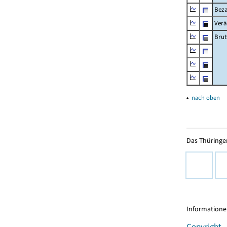
Beza
Verä
Brut
▴
nach oben
Das Thüringer
Informationen
Copyright