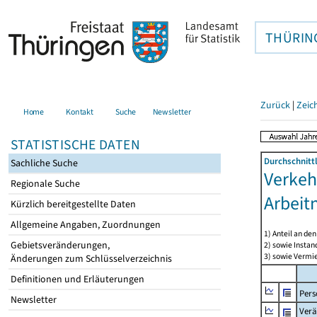
THÜRIN
Zurück
|
Zeic
Home
Kontakt
Suche
Newsletter
STATISTISCHE DATEN
Durchschnitt
Sachliche Suche
Verkeh
Regionale Suche
Arbeit
Kürzlich bereitgestellte Daten
Allgemeine Angaben, Zuordnungen
1) Anteil an d
Gebietsveränderungen,
2) sowie Insta
3) sowie Vermie
Änderungen zum Schlüsselverzeichnis
Definitionen und Erläuterungen
Pers
Newsletter
Verä