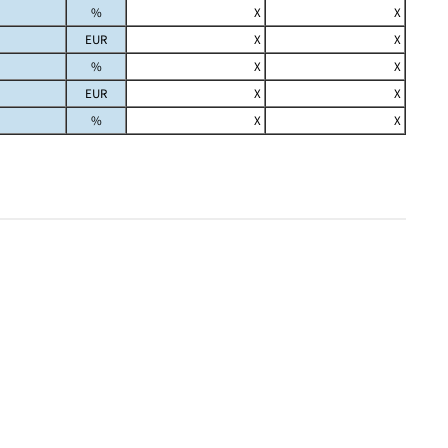
%
X
X
EUR
X
X
%
X
X
EUR
X
X
%
X
X