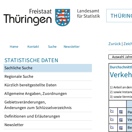
THÜRIN
Zurück
|
Zeic
Home
Kontakt
Suche
Newsletter
STATISTISCHE DATEN
Durchschnitt
Sachliche Suche
Verkeh
Regionale Suche
Kürzlich bereitgestellte Daten
1) Anteil an d
2) sowie Insta
Allgemeine Angaben, Zuordnungen
3) sowie Vermie
Gebietsveränderungen,
Änderungen zum Schlüsselverzeichnis
Pe
Definitionen und Erläuterungen
Ve
Newsletter
Be