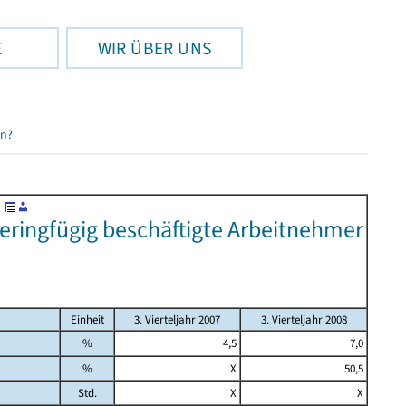
E
WIR ÜBER UNS
en?
eringfügig beschäftigte Arbeitnehmer
Einheit
3. Vierteljahr 2007
3. Vierteljahr 2008
%
4,5
7,0
%
X
50,5
Std.
X
X