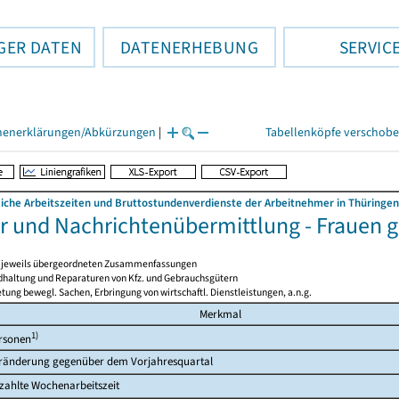
GER DATEN
DATENERHEBUNG
SERVIC
henerklärungen/Abkürzungen
|
Tabellenköpfe verschob
liche Arbeitszeiten und Bruttostundenverdienste der Arbeitnehmer in Thüringen
r und Nachrichtenübermittlung - Frauen g
en jeweils übergeordneten Zusammenfassungen
ndhaltung und Reparaturen von Kfz. und Gebrauchsgütern
tung bewegl. Sachen, Erbringung von wirtschaftl. Dienstleistungen, a.n.g.
Merkmal
1)
rsonen
ränderung gegenüber dem Vorjahresquartal
zahlte Wochenarbeitszeit