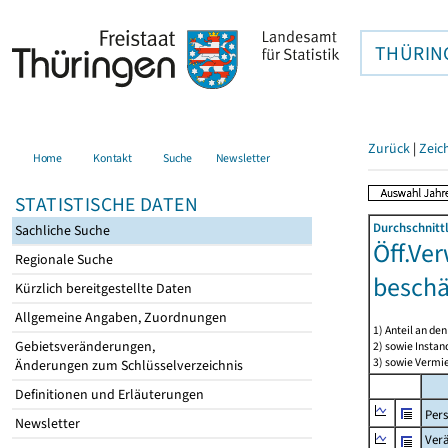
THÜRIN
Zurück
|
Zeic
Home
Kontakt
Suche
Newsletter
STATISTISCHE DATEN
Durchschnitt
Sachliche Suche
Öff.Ver
Regionale Suche
beschä
Kürzlich bereitgestellte Daten
Allgemeine Angaben, Zuordnungen
1) Anteil an d
Gebietsveränderungen,
2) sowie Insta
3) sowie Vermie
Änderungen zum Schlüsselverzeichnis
Definitionen und Erläuterungen
Per
Newsletter
Ver