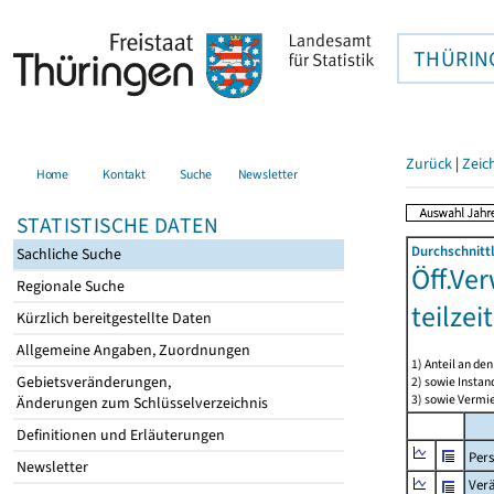
THÜRIN
Zurück
|
Zeic
Home
Kontakt
Suche
Newsletter
STATISTISCHE DATEN
Durchschnitt
Sachliche Suche
Öff.Ver
Regionale Suche
teilze
Kürzlich bereitgestellte Daten
Allgemeine Angaben, Zuordnungen
1) Anteil an d
Gebietsveränderungen,
2) sowie Insta
3) sowie Vermie
Änderungen zum Schlüsselverzeichnis
Definitionen und Erläuterungen
Per
Newsletter
Ver