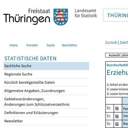
THÜRIN
Zurück
|
Zeic
Home
Kontakt
Suche
Newsletter
STATISTISCHE DATEN
Durchschnitt
Sachliche Suche
Erzieh
Regionale Suche
Kürzlich bereitgestellte Daten
1) Anteil an d
2) sowie Insta
Allgemeine Angaben, Zuordnungen
3) sowie Vermie
Gebietsveränderungen,
Änderungen zum Schlüsselverzeichnis
Pe
Definitionen und Erläuterungen
Ve
Newsletter
Be