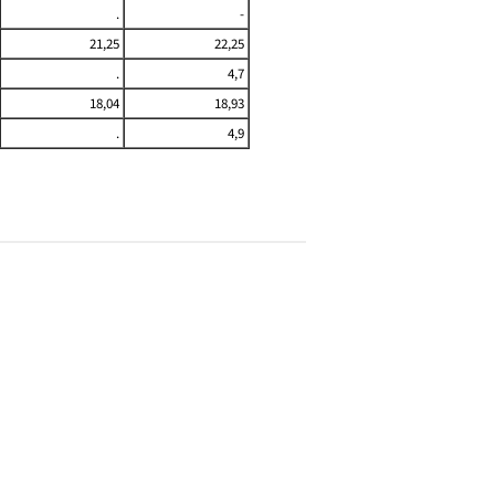
.
-
21,25
22,25
.
4,7
18,04
18,93
.
4,9