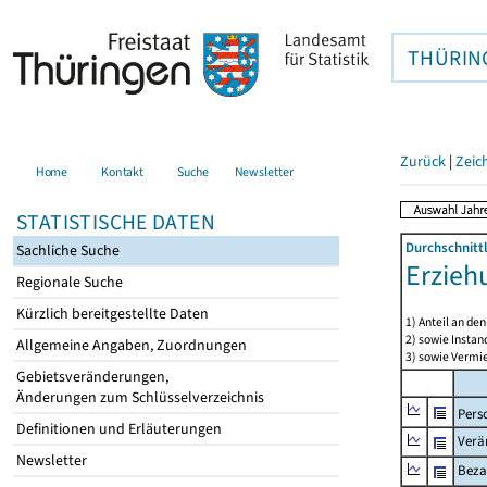
THÜRIN
Zurück
|
Zeic
Home
Kontakt
Suche
Newsletter
STATISTISCHE DATEN
Durchschnitt
Sachliche Suche
Erzieh
Regionale Suche
Kürzlich bereitgestellte Daten
1) Anteil an d
2) sowie Insta
Allgemeine Angaben, Zuordnungen
3) sowie Vermie
Gebietsveränderungen,
Änderungen zum Schlüsselverzeichnis
Pers
Definitionen und Erläuterungen
Verä
Newsletter
Beza