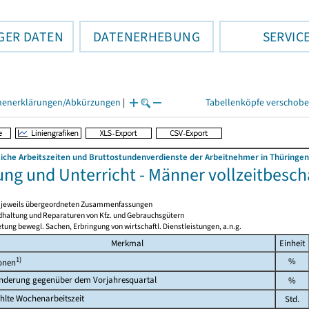
GER DATEN
DATENERHEBUNG
SERVIC
henerklärungen/Abkürzungen
|
Tabellenköpfe verschob
liche Arbeitszeiten und Bruttostundenverdienste der Arbeitnehmer in Thüringen
ung und Unterricht - Männer vollzeitbesch
en jeweils übergeordneten Zusammenfassungen
ndhaltung und Reparaturen von Kfz. und Gebrauchsgütern
tung bewegl. Sachen, Erbringung von wirtschaftl. Dienstleistungen, a.n.g.
Merkmal
Einheit
1)
%
onen
nderung gegenüber dem Vorjahresquartal
%
hlte Wochenarbeitszeit
Std.