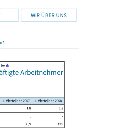
E
WIR ÜBER UNS
en?
äftigte Arbeitnehmer
4. Vierteljahr 2007
4. Vierteljahr 2008
1,8
1,8
.
-
39,9
39,9