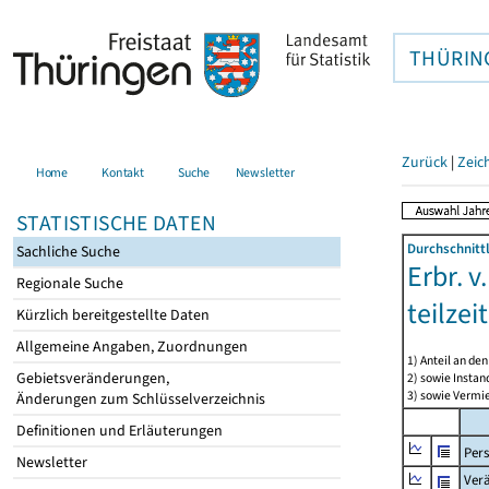
THÜRIN
Zurück
|
Zeic
Home
Kontakt
Suche
Newsletter
STATISTISCHE DATEN
Durchschnitt
Sachliche Suche
Erbr. v
Regionale Suche
teilze
Kürzlich bereitgestellte Daten
Allgemeine Angaben, Zuordnungen
1) Anteil an d
Gebietsveränderungen,
2) sowie Insta
3) sowie Vermie
Änderungen zum Schlüsselverzeichnis
Definitionen und Erläuterungen
Per
Newsletter
Ver