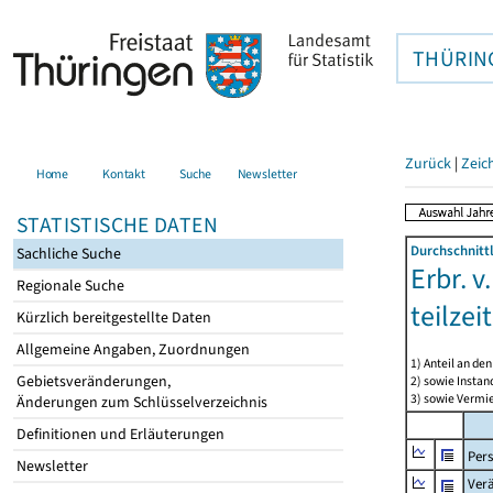
THÜRIN
Zurück
|
Zeic
Home
Kontakt
Suche
Newsletter
STATISTISCHE DATEN
Durchschnitt
Sachliche Suche
Erbr. v
Regionale Suche
teilze
Kürzlich bereitgestellte Daten
Allgemeine Angaben, Zuordnungen
1) Anteil an d
Gebietsveränderungen,
2) sowie Insta
3) sowie Vermie
Änderungen zum Schlüsselverzeichnis
Definitionen und Erläuterungen
Per
Newsletter
Ver