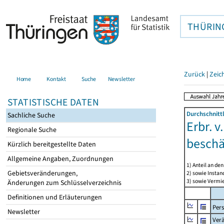
THÜRIN
Zurück
|
Zeic
Home
Kontakt
Suche
Newsletter
STATISTISCHE DATEN
Durchschnitt
Sachliche Suche
Erbr. v
Regionale Suche
beschä
Kürzlich bereitgestellte Daten
Allgemeine Angaben, Zuordnungen
1) Anteil an d
Gebietsveränderungen,
2) sowie Insta
3) sowie Vermie
Änderungen zum Schlüsselverzeichnis
Definitionen und Erläuterungen
Per
Newsletter
Ver