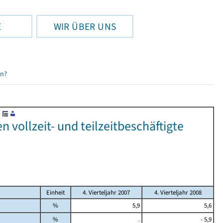
E
WIR ÜBER UNS
en?
uen vollzeit- und teilzeitbeschäftigte
Einheit
4. Vierteljahr 2007
4. Vierteljahr 2008
%
5,9
5,6
%
.
- 5,9