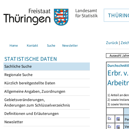
THÜRIN
Zurück
|
Zeic
Home
Kontakt
Suche
Newsletter
STATISTISCHE DATEN
Durchschnitt
Sachliche Suche
Erbr. v
Regionale Suche
Arbeit
Kürzlich bereitgestellte Daten
Allgemeine Angaben, Zuordnungen
1) Anteil an d
Gebietsveränderungen,
2) sowie Insta
3) sowie Vermie
Änderungen zum Schlüsselverzeichnis
Definitionen und Erläuterungen
Pe
Newsletter
Ve