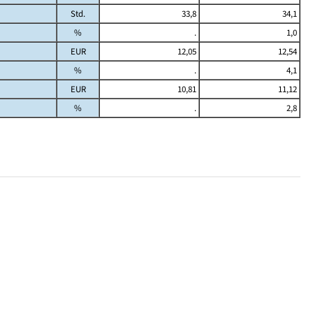
Std.
33,8
34,1
%
.
1,0
EUR
12,05
12,54
%
.
4,1
EUR
10,81
11,12
%
.
2,8