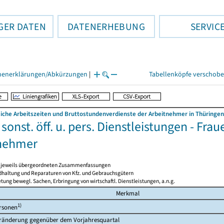
GER DATEN
DATENERHEBUNG
SERVIC
henerklärungen/Abkürzungen
|
Tabellenköpfe verschob
liche Arbeitszeiten und Bruttostundenverdienste der Arbeitnehmer in Thüringen
. sonst. öff. u. pers. Dienstleistungen - Fra
nehmer
en jeweils übergeordneten Zusammenfassungen
ndhaltung und Reparaturen von Kfz. und Gebrauchsgütern
tung bewegl. Sachen, Erbringung von wirtschaftl. Dienstleistungen, a.n.g.
Merkmal
1)
rsonen
ränderung gegenüber dem Vorjahresquartal