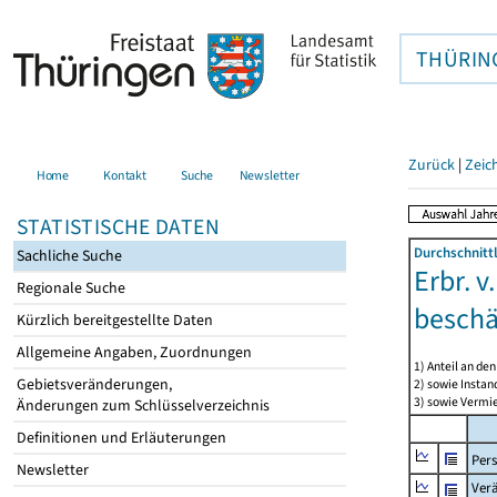
THÜRIN
Zurück
|
Zeic
Home
Kontakt
Suche
Newsletter
STATISTISCHE DATEN
Durchschnitt
Sachliche Suche
Erbr. v
Regionale Suche
beschä
Kürzlich bereitgestellte Daten
Allgemeine Angaben, Zuordnungen
1) Anteil an d
Gebietsveränderungen,
2) sowie Insta
3) sowie Vermie
Änderungen zum Schlüsselverzeichnis
Definitionen und Erläuterungen
Per
Newsletter
Ver