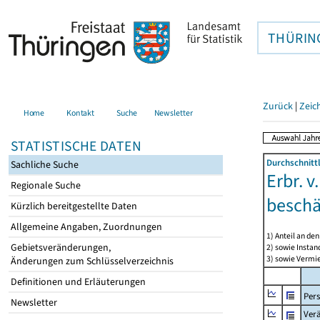
THÜRIN
Zurück
|
Zeic
Home
Kontakt
Suche
Newsletter
STATISTISCHE DATEN
Durchschnitt
Sachliche Suche
Erbr. v
Regionale Suche
beschä
Kürzlich bereitgestellte Daten
Allgemeine Angaben, Zuordnungen
1) Anteil an d
Gebietsveränderungen,
2) sowie Insta
3) sowie Vermie
Änderungen zum Schlüsselverzeichnis
Definitionen und Erläuterungen
Per
Newsletter
Ver