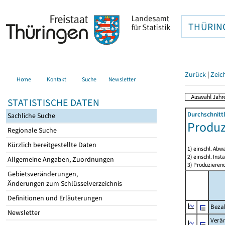
THÜRIN
Zurück
|
Zeic
Home
Kontakt
Suche
Newsletter
STATISTISCHE DATEN
Durchschnitt
Sachliche Suche
Produz
Regionale Suche
Kürzlich bereitgestellte Daten
1) einschl. Ab
2) einschl. Ins
Allgemeine Angaben, Zuordnungen
3) Produzieren
Gebietsveränderungen,
Änderungen zum Schlüsselverzeichnis
Definitionen und Erläuterungen
Bezah
Newsletter
Verä