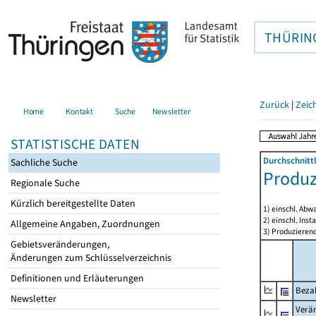
THÜRIN
Zurück
|
Zeic
Home
Kontakt
Suche
Newsletter
STATISTISCHE DATEN
Durchschnitt
Sachliche Suche
Produz
Regionale Suche
Kürzlich bereitgestellte Daten
1) einschl. Ab
2) einschl. Ins
Allgemeine Angaben, Zuordnungen
3) Produzieren
Gebietsveränderungen,
Änderungen zum Schlüsselverzeichnis
Definitionen und Erläuterungen
Bezah
Newsletter
Verä