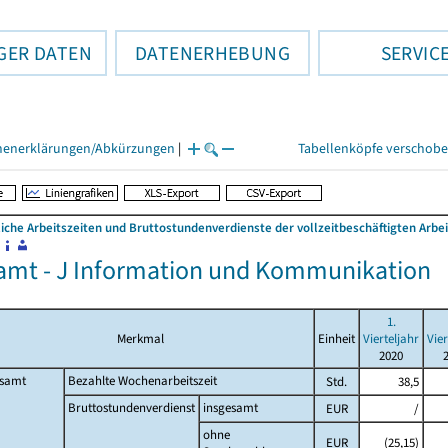
GER DATEN
DATENERHEBUNG
SERVIC
henerklärungen/Abkürzungen
|
Tabellenköpfe verschob
liche Arbeitszeiten und Bruttostundenverdienste der vollzeitbeschäftigten Ar
amt - J Information und Kommunikation
1.
Merkmal
Einheit
Vierteljahr
Vier
2020
esamt
Bezahlte Wochenarbeitszeit
Std.
38,5
Bruttostundenverdienst
insgesamt
EUR
/
ohne
EUR
(25,15)