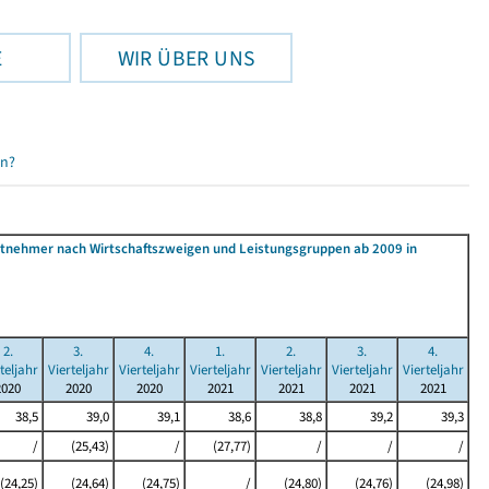
E
WIR ÜBER UNS
en?
beitnehmer nach Wirtschaftszweigen und Leistungsgruppen ab 2009 in
2.
3.
4.
1.
2.
3.
4.
teljahr
Vierteljahr
Vierteljahr
Vierteljahr
Vierteljahr
Vierteljahr
Vierteljahr
2020
2020
2020
2021
2021
2021
2021
38,5
39,0
39,1
38,6
38,8
39,2
39,3
/
(25,43)
/
(27,77)
/
/
/
(24,25)
(24,64)
(24,75)
/
(24,80)
(24,76)
(24,98)