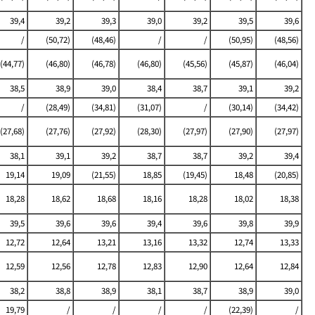
39,4
39,2
39,3
39,0
39,2
39,5
39,6
/
(50,72)
(48,46)
/
/
(50,95)
(48,56)
(44,77)
(46,80)
(46,78)
(46,80)
(45,56)
(45,87)
(46,04)
38,5
38,9
39,0
38,4
38,7
39,1
39,2
/
(28,49)
(34,81)
(31,07)
/
(30,14)
(34,42)
(27,68)
(27,76)
(27,92)
(28,30)
(27,97)
(27,90)
(27,97)
38,1
39,1
39,2
38,7
38,7
39,2
39,4
19,14
19,09
(21,55)
18,85
(19,45)
18,48
(20,85)
18,28
18,62
18,68
18,16
18,28
18,02
18,38
39,5
39,6
39,6
39,4
39,6
39,8
39,9
12,72
12,64
13,21
13,16
13,32
12,74
13,33
12,59
12,56
12,78
12,83
12,90
12,64
12,84
38,2
38,8
38,9
38,1
38,7
38,9
39,0
19,79
/
/
/
/
(22,39)
/