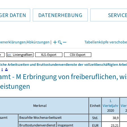
GER DATEN
DATENERHEBUNG
SERVIC
henerklärungen/Abkürzungen
|
Tabellenköpfe verschob
liche Arbeitszeiten und Bruttostundenverdienste der vollzeitbeschäftigten Ar
amt - M Erbringung von freiberuflichen, w
leistungen
1.
Merkmal
Einheit
Vierteljahr
Vier
2020
2
esamt
Bezahlte Wochenarbeitszeit
Std.
38,9
Bruttostundenverdienst
insgesamt
EUR
23,21