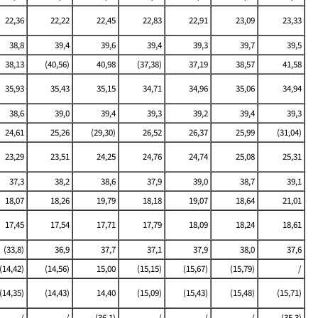
22,36
22,22
22,45
22,83
22,91
23,09
23,33
38,8
39,4
39,6
39,4
39,3
39,7
39,5
38,13
(40,56)
40,98
(37,38)
37,19
38,57
41,58
35,93
35,43
35,15
34,71
34,96
35,06
34,94
38,6
39,0
39,4
39,3
39,2
39,4
39,3
24,61
25,26
(29,30)
26,52
26,37
25,99
(31,04)
23,29
23,51
24,25
24,76
24,74
25,08
25,31
37,3
38,2
38,6
37,9
39,0
38,7
39,1
18,07
18,26
19,79
18,18
19,07
18,64
21,01
17,45
17,54
17,71
17,79
18,09
18,24
18,61
(33,8)
36,9
37,7
37,1
37,9
38,0
37,6
(14,42)
(14,56)
15,00
(15,15)
(15,67)
(15,79)
/
(14,35)
(14,43)
14,40
(15,09)
(15,43)
(15,48)
(15,71)
/
/
(36,1)
/
/
/
(35,3)