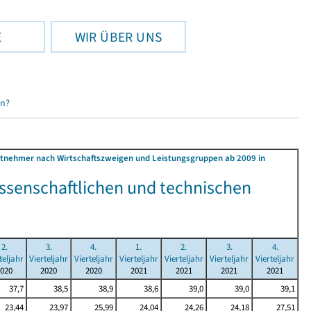
E
WIR ÜBER UNS
en?
beitnehmer nach Wirtschaftszweigen und Leistungsgruppen ab 2009 in
issenschaftlichen und technischen
2.
3.
4.
1.
2.
3.
4.
teljahr
Vierteljahr
Vierteljahr
Vierteljahr
Vierteljahr
Vierteljahr
Vierteljahr
020
2020
2020
2021
2021
2021
2021
37,7
38,5
38,9
38,6
39,0
39,0
39,1
23,44
23,97
25,99
24,04
24,26
24,18
27,51