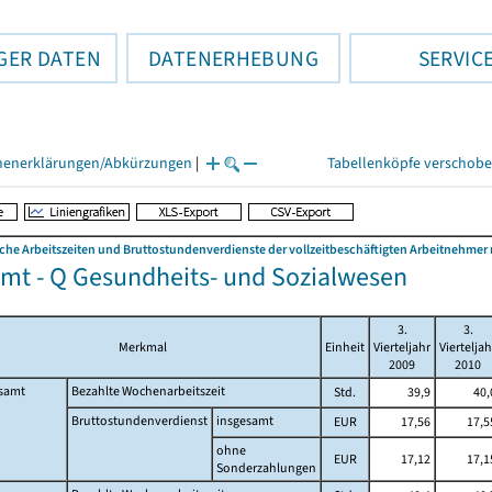
GER DATEN
DATENERHEBUNG
SERVIC
henerklärungen/Abkürzungen
|
Tabellenköpfe verschob
che Arbeitszeiten und Bruttostundenverdienste der vollzeitbeschäftigten Arbeitnehme
mt - Q Gesundheits- und Sozialwesen
3.
3.
Merkmal
Einheit
Vierteljahr
Vierteljah
2009
2010
samt
Bezahlte Wochenarbeitszeit
Std.
39,9
40,
Bruttostundenverdienst
insgesamt
EUR
17,56
17,5
ohne
EUR
17,12
17,1
Sonderzahlungen