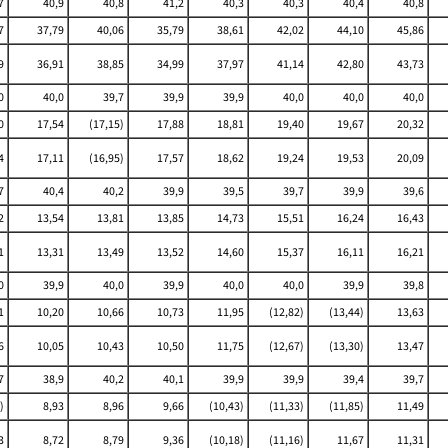
7
40,9
40,8
41,2
40,3
40,3
40,4
40,8
7
37,79
40,06
35,79
38,61
42,02
44,10
45,86
9
36,91
38,85
34,99
37,97
41,14
42,80
43,73
0
40,0
39,7
39,9
39,9
40,0
40,0
40,0
0
17,54
(17,15)
17,88
18,81
19,40
19,67
20,32
4
17,11
(16,95)
17,57
18,62
19,24
19,53
20,09
7
40,4
40,2
39,9
39,5
39,7
39,9
39,6
2
13,54
13,81
13,85
14,73
15,51
16,24
16,43
1
13,31
13,49
13,52
14,60
15,37
16,11
16,21
0
39,9
40,0
39,9
40,0
40,0
39,9
39,8
1
10,20
10,66
10,73
11,95
(12,82)
(13,44)
13,63
6
10,05
10,43
10,50
11,75
(12,67)
(13,30)
13,47
7
38,9
40,2
40,1
39,9
39,9
39,4
39,7
)
8,93
8,96
9,66
(10,43)
(11,33)
(11,85)
11,49
3
8,72
8,79
9,36
(10,18)
(11,16)
11,67
11,31