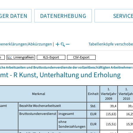
GER DATEN
DATENERHEBUNG
SERVIC
henerklärungen/Abkürzungen
|
Tabellenköpfe verschob
che Arbeitszeiten und Bruttostundenverdienste der vollzeitbeschäftigten Arbeitnehme
mt - R Kunst, Unterhaltung und Erholung
1.
1.
Merkmal
Einheit
Vierteljahr
Vierteljah
2009
2010
samt
Bezahlte Wochenarbeitszeit
Std.
39,4
39,
Bruttostundenverdienst
insgesamt
EUR
(15,63)
16,2
ohne
EUR
(15,51)
15,9
Sonderzahlungen