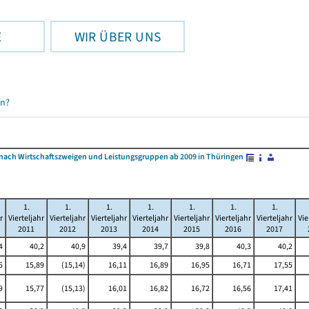
E
WIR ÜBER UNS
en?
r nach Wirtschaftszweigen und Leistungsgruppen ab 2009 in Thüringen
1.
1.
1.
1.
1.
1.
1.
r
Vierteljahr
Vierteljahr
Vierteljahr
Vierteljahr
Vierteljahr
Vierteljahr
Vierteljahr
Vie
2011
2012
2013
2014
2015
2016
2017
4
40,2
40,9
39,4
39,7
39,8
40,3
40,2
5
15,89
(15,14)
16,11
16,89
16,95
16,71
17,55
9
15,77
(15,13)
16,01
16,82
16,72
16,56
17,41