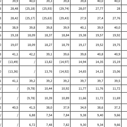
0
39,9
40,0
39,3
39,8
39,8
40,0
40,0
3
28,48
(25,18)
(25,93)
(29,74)
28,07
27,77
28
3
28,42
(25,17)
(25,63)
(29,43)
27,9
27,4
27,76
8
38,9
39,8
39,8
39,9
40,1
39,9
40,0
5
19,18
18,09
18,37
18,84
19,38
19,57
19,92
0
19,07
18,09
18,27
18,79
19,17
19,52
19,75
3
41,1
42,2
39,1
39,6
39,8
40,8
40,9
7
(13,49)
/
13,82
(14,97)
14,94
14,35
15,19
0
(13,36)
/
13,76
(14,92)
14,65
14,15
15,06
1
41,1
39,2
39,2
39,2
39,7
39,7
39,5
/
/
(9,78)
10,44
10,92
11,77
11,76
11,72
/
/
(9,78)
10,39
10,89
11,66
11,72
11,69
2
40,5
41,5
38,0
37,9
34,9
38,6
37,3
/
/
6,88
7,54
7,84
9,38
9,40
9,66
/
/
6,72
7,48
7,82
9,30
9,34
9,66