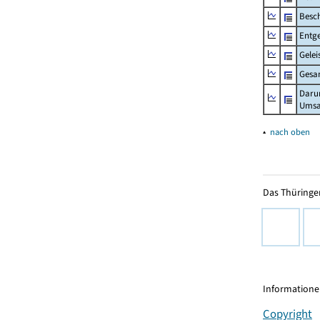
Besch
Entge
Gelei
Gesa
Daru
Umsa
▴
nach oben
Das Thüringer
Informationen
Copyright