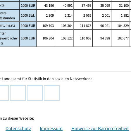
lte
1000 EUR
43 196
40 991
37 466
35 099
32 100
stete
1000 Std.
2 309
2 314
2 065
2 001
1 882
tsstunden
mtumsatz
1000 EUR
109 703
106 364
111 875
96 041
104 529
nter
ewerblicher
1000 EUR
106 304
103 122
110 068
94 398
102 677
tz
 Landesamt für Statistik in den sozialen Netzwerken:
 zu dieser Website:
Datenschutz
Impressum
Hinweise zur Barrierefreiheit