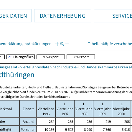
GER DATEN
DATENERHEBUNG
SERVIC
henerklärungen/Abkürzungen
|
Tabellenköpfe verschob
nsgesamt - Vierteljahresdaten nach Industrie- und Handelskammerbezirken ab
dthüringen
Baustellenarbeiten, Hoch- und Tiefbau, Bauinstallation und Sonstiges Baugewerbe; Betriebe
e Vergleichbarkeit für den Zeitraum 2018 bis 2020 aufgrund der temporären Anhebung der Ber
schäftigte im Durchschnitt des Berichtszeitraums
1.
1.
1.
1.
1.
erkmal
Einheit
Vierteljahr
Vierteljahr
Vierteljahr
Vierteljahr
Vierteljahr
1996
1997
1998
1999
2000
ebe
Anzahl
264
255
236
219
206
äftigte
Personen
10 156
9 602
8 290
7 766
6 916