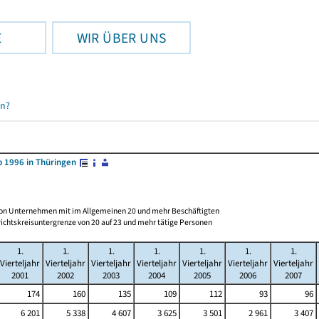
E
WIR ÜBER UNS
en?
 1996 in Thüringen
 von Unternehmen mit im Allgemeinen 20 und mehr Beschäftigten
ichtskreisuntergrenze von 20 auf 23 und mehr tätige Personen
1.
1.
1.
1.
1.
1.
1.
Vierteljahr
Vierteljahr
Vierteljahr
Vierteljahr
Vierteljahr
Vierteljahr
Vierteljahr
2001
2002
2003
2004
2005
2006
2007
174
160
135
109
112
93
96
6 201
5 338
4 607
3 625
3 501
2 961
3 407