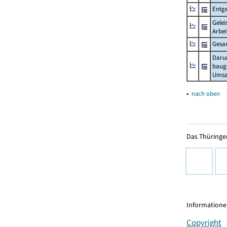
Entge
Gelei
Arbei
Gesa
Daru
baug
Umsa
▴
nach oben
Das Thüringer
Informationen
Copyright