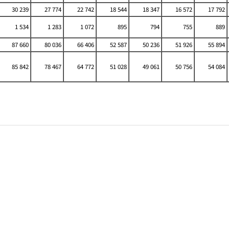
30 239
27 774
22 742
18 544
18 347
16 572
17 792
1 534
1 283
1 072
895
794
755
889
87 660
80 036
66 406
52 587
50 236
51 926
55 894
85 842
78 467
64 772
51 028
49 061
50 756
54 084