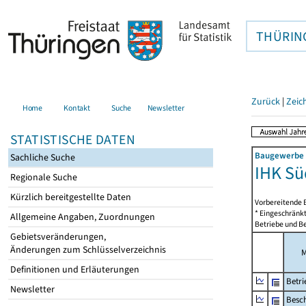
THÜRIN
Zurück
|
Zeic
Home
Kontakt
Suche
Newsletter
STATISTISCHE DATEN
Baugewerbe i
Sachliche Suche
IHK Sü
Regionale Suche
Kürzlich bereitgestellte Daten
Vorbereitende 
* Eingeschränkt
Allgemeine Angaben, Zuordnungen
Betriebe und Be
Gebietsveränderungen,
Änderungen zum Schlüsselverzeichnis
M
Definitionen und Erläuterungen
Betri
Newsletter
Besch