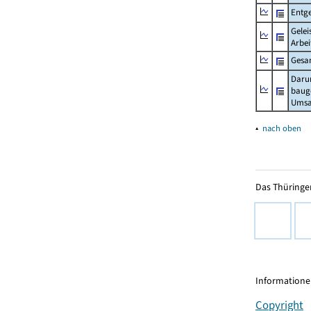
Entge
Gelei
Arbei
Gesa
Daru
baug
Umsa
▴
nach oben
Das Thüringer
Informationen
Copyright