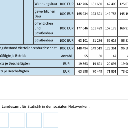
Wohnungsbau
1000 EUR
142 706
181 650
142 409
125 0
gewerblichen
1000 EUR
165 934
193 321
149 758
145 1
Bau
öffentlichen
und
1000 EUR
177 646
161 499
157 178
166 9
Straßenbau
Straßenbau
1000 EUR
63 101
51 276
59 616
56 8
agsbestand Vierteljahresdurchschnitt
1000 EUR
148 494
149 519
123 361
96 5
äftigte je Betrieb
Anzahl
55
50
47
lte je Beschäftigten
EUR
19 363
19 691
20 097
19 9
z je Beschäftigten
EUR
63 898
70 449
71 851
78 6
 Landesamt für Statistik in den sozialen Netzwerken: