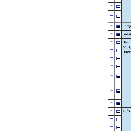
Entge
Gesa
Daru
baug
Umsa
Auft