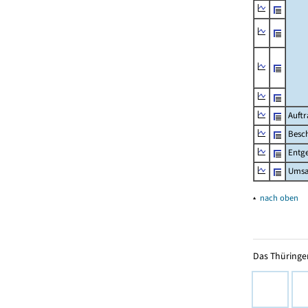
Auftr
Besch
Entge
Umsat
▴
nach oben
Das Thüringer