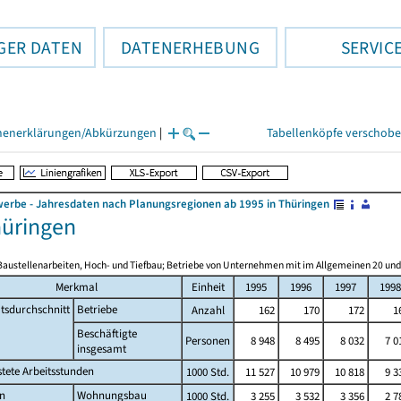
GER DATEN
DATENERHEBUNG
SERVIC
henerklärungen/Abkürzungen
|
Tabellenköpfe verschob
rbe - Jahresdaten nach Planungsregionen ab 1995 in Thüringen
üringen
Baustellenarbeiten, Hoch- und Tiefbau; Betriebe von Unternehmen mit im Allgemeinen 20 un
Merkmal
Einheit
1995
1996
1997
1998
tsdurchschnitt
Betriebe
Anzahl
162
170
172
1
Beschäftigte
Personen
8 948
8 495
8 032
7 0
insgesamt
stete Arbeitsstunden
1000 Std.
11 527
10 979
10 818
9 3
n
Wohnungsbau
1000 Std.
3 255
3 532
3 356
2 7