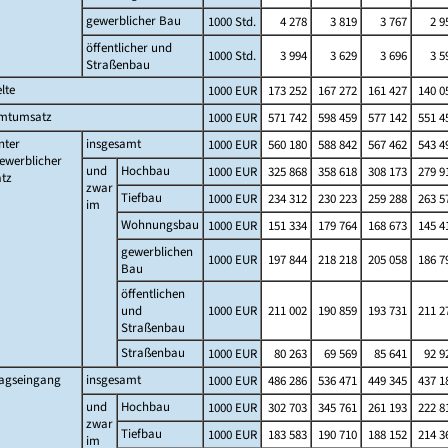
gewerblicher Bau
1000 Std.
4 278
3 819
3 767
2 9
öffentlicher und
1000 Std.
3 994
3 629
3 696
3 5
Straßenbau
lte
1000 EUR
173 252
167 272
161 427
140 0
mtumsatz
1000 EUR
571 742
598 459
577 142
551 4
nter
insgesamt
1000 EUR
560 180
588 842
567 462
543 4
ewerblicher
und
Hochbau
1000 EUR
325 868
358 618
308 173
279 9
tz
zwar
Tiefbau
1000 EUR
234 312
230 223
259 288
263 5
im
Wohnungsbau
1000 EUR
151 334
179 764
168 673
145 4
gewerblichen
1000 EUR
197 844
218 218
205 058
186 7
Bau
öffentlichen
und
1000 EUR
211 002
190 859
193 731
211 2
Straßenbau
Straßenbau
1000 EUR
80 263
69 569
85 641
92 9
ragseingang
insgesamt
1000 EUR
486 286
536 471
449 345
437 1
und
Hochbau
1000 EUR
302 703
345 761
261 193
222 8
zwar
Tiefbau
1000 EUR
183 583
190 710
188 152
214 3
im