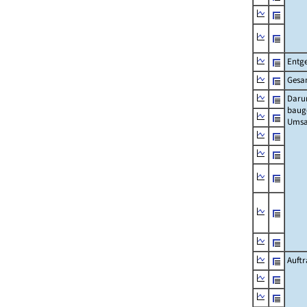
Entge
Gesa
Daru
baug
Umsa
Auft