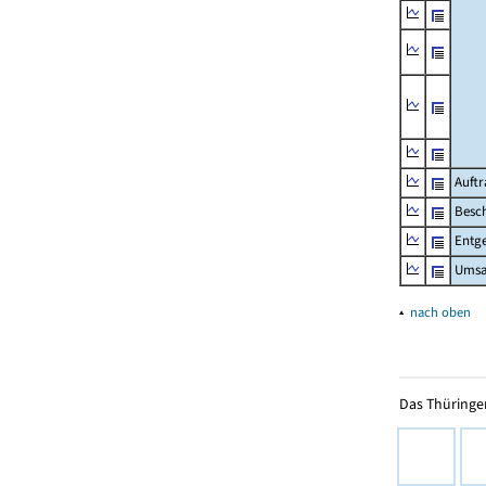
Auftr
Besch
Entge
Umsat
▴
nach oben
Das Thüringer