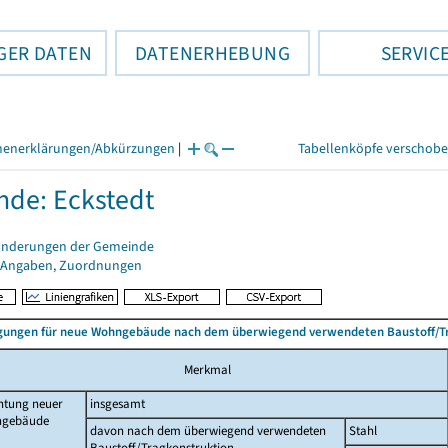
GER DATEN
DATENERHEBUNG
SERVIC
henerklärungen/Abkürzungen
|
Tabellenköpfe verschob
de: Eckstedt
änderungen der Gemeinde
 Angaben, Zuordnungen
ungen für neue Wohngebäude nach dem überwiegend verwendeten Baustoff/T
Merkmal
htung neuer
insgesamt
gebäude
davon nach dem überwiegend verwendeten
Stahl
Baustoff/Tragkonstruktion