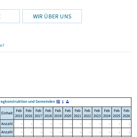
E
WIR ÜBER UNS
en?
ragkonstruktion und Gemeinden
Feb
Feb
Feb
Feb
Feb
Feb
Feb
Feb
Feb
Feb
Feb
Feb
Einheit
2015
2016
2017
2018
2019
2020
2021
2022
2023
2024
2025
2026
Anzahl
-
-
-
-
-
-
-
-
-
-
-
-
Anzahl
-
-
-
-
-
-
-
-
-
-
-
-