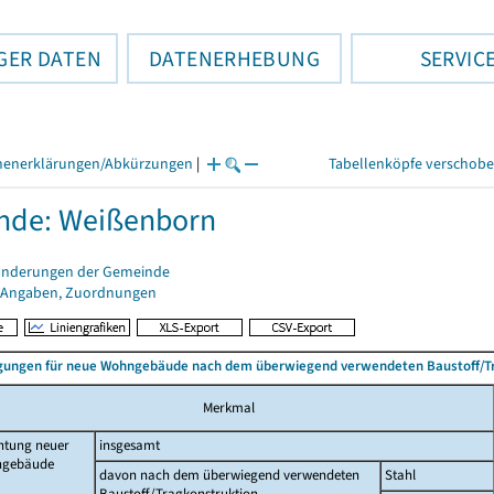
GER DATEN
DATENERHEBUNG
SERVIC
henerklärungen/Abkürzungen
|
Tabellenköpfe verschob
nde: Weißenborn
änderungen der Gemeinde
 Angaben, Zuordnungen
ungen für neue Wohngebäude nach dem überwiegend verwendeten Baustoff/T
Merkmal
htung neuer
insgesamt
gebäude
davon nach dem überwiegend verwendeten
Stahl
Baustoff/Tragkonstruktion