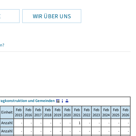
E
WIR ÜBER UNS
en?
ragkonstruktion und Gemeinden
Feb
Feb
Feb
Feb
Feb
Feb
Feb
Feb
Feb
Feb
Feb
Feb
Einheit
2015
2016
2017
2018
2019
2020
2021
2022
2023
2024
2025
2026
Anzahl
-
-
-
-
-
-
1
-
-
-
-
-
Anzahl
-
-
-
-
-
-
-
-
-
-
-
-