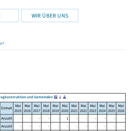
E
WIR ÜBER UNS
en?
ragkonstruktion und Gemeinden
Mai
Mai
Mai
Mai
Mai
Mai
Mai
Mai
Mai
Mai
Mai
Mai
Einheit
2015
2016
2017
2018
2019
2020
2021
2022
2023
2024
2025
2026
Anzahl
-
-
-
-
-
1
-
-
-
-
-
-
Anzahl
-
-
-
-
-
-
-
-
-
-
-
-