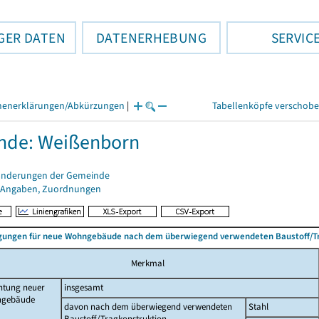
GER DATEN
DATENERHEBUNG
SERVIC
henerklärungen/Abkürzungen
|
Tabellenköpfe verschob
nde: Weißenborn
änderungen der Gemeinde
 Angaben, Zuordnungen
ungen für neue Wohngebäude nach dem überwiegend verwendeten Baustoff/T
Merkmal
htung neuer
insgesamt
gebäude
davon nach dem überwiegend verwendeten
Stahl
Baustoff/Tragkonstruktion