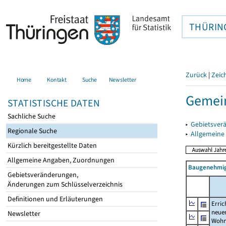
THÜRIN
Zurück
|
Zeic
Home
Kontakt
Suche
Newsletter
Gemei
STATISTISCHE DATEN
Sachliche Suche
▸
Gebietsver
Regionale Suche
▸
Allgemeine
Kürzlich bereitgestellte Daten
Allgemeine Angaben, Zuordnungen
Baugenehmig
Gebietsveränderungen,
Änderungen zum Schlüsselverzeichnis
Definitionen und Erläuterungen
Erric
neue
Newsletter
Wohn