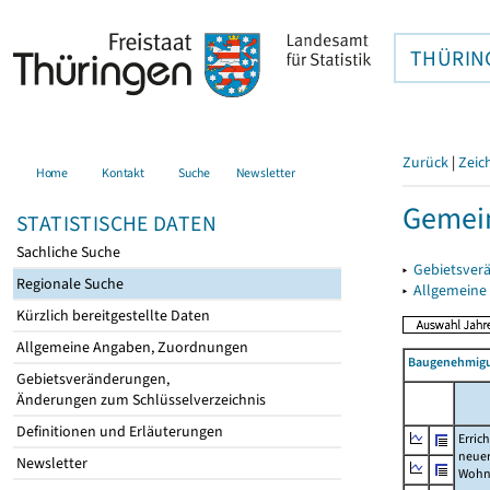
THÜRIN
Zurück
|
Zeic
Home
Kontakt
Suche
Newsletter
Gemein
STATISTISCHE DATEN
Sachliche Suche
▸
Gebietsver
Regionale Suche
▸
Allgemeine
Kürzlich bereitgestellte Daten
Allgemeine Angaben, Zuordnungen
Baugenehmigu
Gebietsveränderungen,
Änderungen zum Schlüsselverzeichnis
Definitionen und Erläuterungen
Erric
neue
Newsletter
Wohn