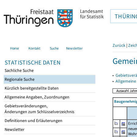
THÜRIN
Zurück
|
Zeic
Home
Kontakt
Suche
Newsletter
Gemei
STATISTISCHE DATEN
Sachliche Suche
▸
Gebietsver
Regionale Suche
▸
Allgemeine
Kürzlich bereitgestellte Daten
Allgemeine Angaben, Zuordnungen
Baugenehmig
Gebietsveränderungen,
Änderungen zum Schlüsselverzeichnis
Definitionen und Erläuterungen
Erric
neue
Newsletter
Wohn