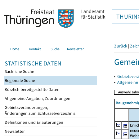
THÜRIN
Zurück
|
Zeic
Home
Kontakt
Suche
Newsletter
Gemei
STATISTISCHE DATEN
Sachliche Suche
▸
Gebietsver
Regionale Suche
▸
Allgemeine
Kürzlich bereitgestellte Daten
Allgemeine Angaben, Zuordnungen
Baugenehmig
Gebietsveränderungen,
Änderungen zum Schlüsselverzeichnis
Definitionen und Erläuterungen
Erric
neue
Newsletter
Wohn