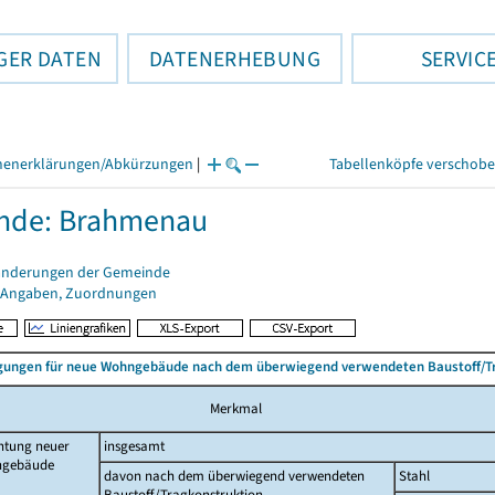
GER DATEN
DATENERHEBUNG
SERVIC
henerklärungen/Abkürzungen
|
Tabellenköpfe verschob
nde: Brahmenau
änderungen der Gemeinde
 Angaben, Zuordnungen
ungen für neue Wohngebäude nach dem überwiegend verwendeten Baustoff/T
Merkmal
htung neuer
insgesamt
gebäude
davon nach dem überwiegend verwendeten
Stahl
Baustoff/Tragkonstruktion