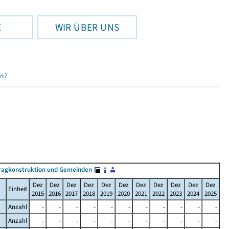
E
WIR ÜBER UNS
en?
ragkonstruktion und Gemeinden
Dez
Dez
Dez
Dez
Dez
Dez
Dez
Dez
Dez
Dez
Dez
Einheit
2015
2016
2017
2018
2019
2020
2021
2022
2023
2024
2025
Anzahl
-
-
-
-
-
-
-
-
-
-
-
Anzahl
-
-
-
-
-
-
-
-
-
-
-