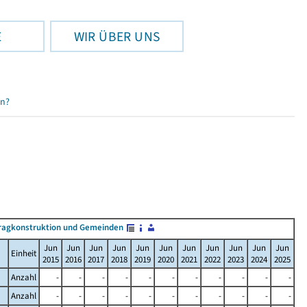
E
WIR ÜBER UNS
en?
ragkonstruktion und Gemeinden
Jun
Jun
Jun
Jun
Jun
Jun
Jun
Jun
Jun
Jun
Jun
Einheit
2015
2016
2017
2018
2019
2020
2021
2022
2023
2024
2025
Anzahl
-
-
-
-
-
-
-
-
-
-
-
Anzahl
-
-
-
-
-
-
-
-
-
-
-