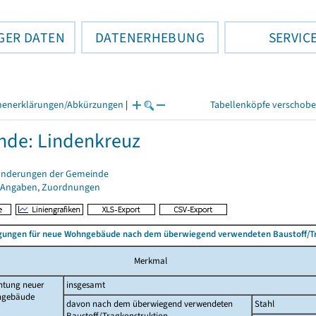
GER DATEN
DATENERHEBUNG
SERVIC
henerklärungen/Abkürzungen
|
Tabellenköpfe verschob
de: Lindenkreuz
änderungen der Gemeinde
 Angaben, Zuordnungen
ungen für neue Wohngebäude nach dem überwiegend verwendeten Baustoff/T
Merkmal
htung neuer
insgesamt
gebäude
davon nach dem überwiegend verwendeten
Stahl
Baustoff/Tragkonstruktion