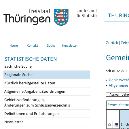
THÜRIN
Zurück
|
Zeic
Home
Kontakt
Suche
Newsletter
Gemein
STATISTISCHE DATEN
Sachliche Suche
seit 01.12.2011
Regionale Suche
▸
Gebietsver
Kürzlich bereitgestellte Daten
▸
Allgemeine
Allgemeine Angaben, Zuordnungen
Gebietsveränderungen,
Baugenehmigu
Änderungen zum Schlüsselverzeichnis
Definitionen und Erläuterungen
Newsletter
Erric
neue