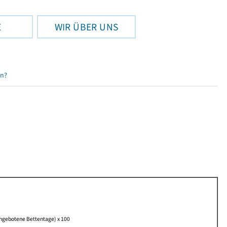
E
WIR ÜBER UNS
en?
angebotene Bettentage) x 100