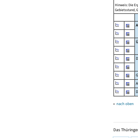
Hinweis: Die E
Gebietsstand, 
A
Ü
D
G
A
D
▴
nach oben
Das Thüringer