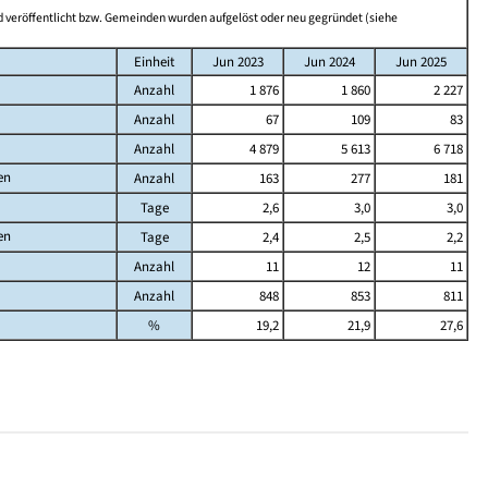
 veröffentlicht bzw. Gemeinden wurden aufgelöst oder neu gegründet (siehe
Einheit
Jun 2023
Jun 2024
Jun 2025
Anzahl
1 876
1 860
2 227
Anzahl
67
109
83
Anzahl
4 879
5 613
6 718
en
Anzahl
163
277
181
Tage
2,6
3,0
3,0
en
Tage
2,4
2,5
2,2
Anzahl
11
12
11
Anzahl
848
853
811
%
19,2
21,9
27,6