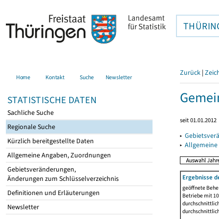
THÜRIN
Zurück
|
Zeic
Home
Kontakt
Suche
Newsletter
Gemein
STATISTISCHE DATEN
Sachliche Suche
seit 01.01.2012
Regionale Suche
▸
Gebietsver
Kürzlich bereitgestellte Daten
▸
Allgemeine
Allgemeine Angaben, Zuordnungen
Gebietsveränderungen,
Ergebnisse d
Änderungen zum Schlüsselverzeichnis
geöffnete Beher
Definitionen und Erläuterungen
Betriebe mit 1
durchschnittli
Newsletter
durchschnittli