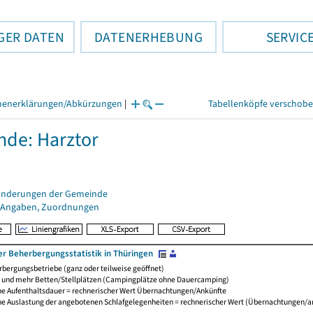
GER DATEN
DATENERHEBUNG
SERVIC
henerklärungen/Abkürzungen
|
Tabellenköpfe verschob
de: Harztor
änderungen der Gemeinde
 Angaben, Zuordnungen
er Beherbergungsstatistik in Thüringen
bergungsbetriebe (ganz oder teilweise geöffnet)
0 und mehr Betten/Stellplätzen (Campingplätze ohne Dauercamping)
che Aufenthaltsdauer = rechnerischer Wert Übernachtungen/Ankünfte
che Auslastung der angebotenen Schlafgelegenheiten = rechnerischer Wert (Übernachtungen/