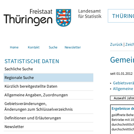
THÜRIN
Zurück
|
Zeic
Home
Kontakt
Suche
Newsletter
Gemein
STATISTISCHE DATEN
Sachliche Suche
seit 01.01.2012
Regionale Suche
▸
Gebietsver
Kürzlich bereitgestellte Daten
▸
Allgemeine
Allgemeine Angaben, Zuordnungen
Gebietsveränderungen,
Ergebnisse d
Änderungen zum Schlüsselverzeichnis
geöffnete Beher
Definitionen und Erläuterungen
Betriebe mit 1
durchschnittli
Newsletter
durchschnittli