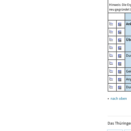
Hinweis: Die E
neu gegründet 
An
Üb
Dur
Ge
An
Du
▴
nach oben
Das Thüringer