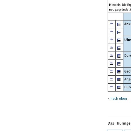
Hinweis: Die E
neu gegründet 
Ank
Übe
Durc
Geö
Ang
Durc
▴
nach oben
Das Thüringer