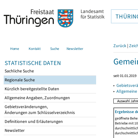
THÜRIN
Zurück
|
Zeic
Home
Kontakt
Suche
Newsletter
Gemein
STATISTISCHE DATEN
Sachliche Suche
seit 01.01.2019
Regionale Suche
▸
Gebietsver
Kürzlich bereitgestellte Daten
▸
Allgemeine
Allgemeine Angaben, Zuordnungen
Gebietsveränderungen,
Ergebnisse d
Änderungen zum Schlüsselverzeichnis
geöffnete Beher
Definitionen und Erläuterungen
Betriebe mit 1
durchschnittli
Newsletter
durchschnittli