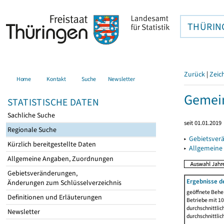
THÜRIN
Zurück
|
Zeic
Home
Kontakt
Suche
Newsletter
Gemein
STATISTISCHE DATEN
Sachliche Suche
seit 01.01.2019
Regionale Suche
▸
Gebietsver
Kürzlich bereitgestellte Daten
▸
Allgemeine
Allgemeine Angaben, Zuordnungen
Gebietsveränderungen,
Ergebnisse d
Änderungen zum Schlüsselverzeichnis
geöffnete Beher
Definitionen und Erläuterungen
Betriebe mit 1
durchschnittli
Newsletter
durchschnittli