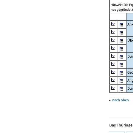
Hinweis: Die E
neu gegründet 
Ank
Üb
Dur
Geö
Ang
Dur
▴
nach oben
Das Thüringer