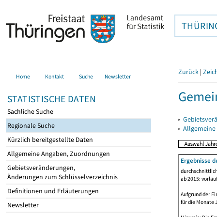
THÜRIN
Zurück
|
Zeic
Home
Kontakt
Suche
Newsletter
Gemein
STATISTISCHE DATEN
Sachliche Suche
▸
Gebietsver
Regionale Suche
▸
Allgemeine
Kürzlich bereitgestellte Daten
Allgemeine Angaben, Zuordnungen
Ergebnisse d
Gebietsveränderungen,
durchschnittli
Änderungen zum Schlüsselverzeichnis
ab 2015: vorläu
Definitionen und Erläuterungen
Aufgrund der Ei
für die Monate 
Newsletter