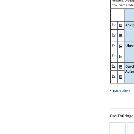
Hinweis: Die Er
bzw. Gemeinden
Ankü
Über
Durc
Aufe
▴
nach oben
Das Thüringer